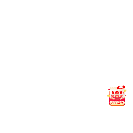
问。
数据驱动 · 服务至上
🏀
时区展示修复
伤病追踪，开云
同步队医报告
🎾
生态合作价值获认可
天气裁
判伤病全都有。