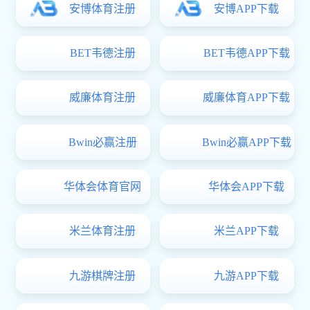
99%
开云 专注 开云AG百家家乐入口拥有十分独到的特色,开云
Kaiyun全天计划app只有在凌绝顶时被风呼呼的刮着,开云手
机官网入口为用户...
100%
千万球迷的共同选择，开云 值得拥有
真实评价，不做假数据
证书固定，防中间人攻击。
✅ 2026-03-15
开云 AI 预测免费开放
✅ 2026-01-30
与球迷同频交流